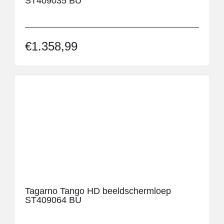
ST409035 BU
€
1.358,99
Tagarno Tango HD beeldschermloep
ST409064 BU