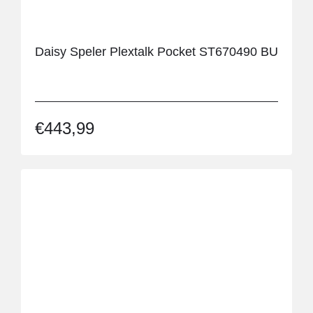
Daisy Speler Plextalk Pocket ST670490 BU
€
443,99
Prijs
€
28
€
—
€
29
€
Filter >