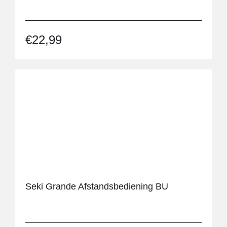
Pillbase Travel Cases
Pillendozen
€
22,99
Medische inlegzolen
Oefening
Orthopedische ondersteuning
Pantoffels
StrengthTape
Voetbescherming
Weegschalen
Xpandasox
Keuken
Seki Grande Afstandsbediening BU
Accessoires - Eten en drinken
Anti-slip materialen