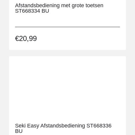
Afstandsbediening met grote toetsen
Accessoires telefoons
ST668334 BU
Draadloze telefoons
Mobiele telefoons
Vaste telefoons
€
20,99
Gezondheid
Anti-slipsokken
Beurer producten
Comfortschoenen
Ecosox
Hand- en
elleboogbescherming
Hipshield
Medicatie
Seki Easy Afstandsbediening ST668336
BU
Medicatie hulpmiddelen