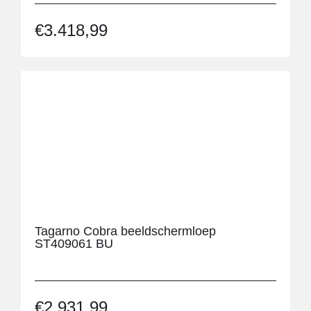
€
3.418,99
Tagarno Cobra beeldschermloep
ST409061 BU
€
2.931,99