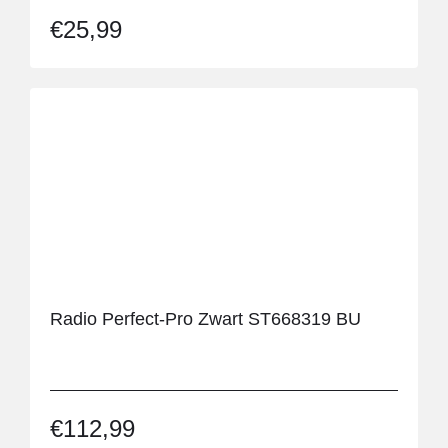
Bestek
€
25,99
Borden
Bordranden
Drinkbekers
Grijpers
Keukenhulpmiddelen
Scharen
Slabben
Snijplanken
Radio Perfect-Pro Zwart ST668319 BU
Low vision
Mobiliteit
Drempelhulpen
Elleboogkrukken
€
112,99