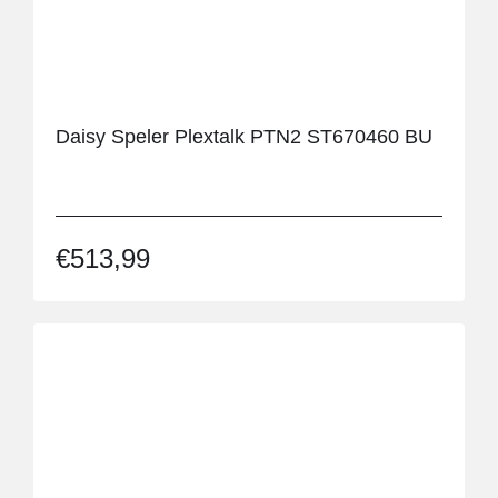
Lezen en schrijven
Pennen en penverdikkers
Vergrootglazen
Rugondersteuning
Daisy Speler Plextalk PTN2 ST670460 BU
Sleutelkluizen
Tuinieren
Wigkussens
€
513,99
Zitkrukken
Zitkussens
Ringkussens
Zitten
Kleur